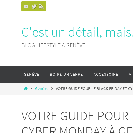
Passer
vers
le
C'est un détail, mais.
contenu
BLOG LIFESTYLE À GENÈVE
Passer
GENÈVE
BOIRE UN VERRE
ACCESSOIRE
A
vers
le
Home
Genève
VOTRE GUIDE POUR LE BLACK FRIDAY ET C
contenu
VOTRE GUIDE POUR 
CYBER MONDAY À G