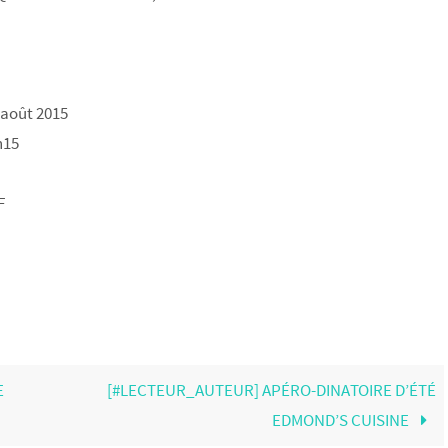
5 août 2015
h15
F
E
[#LECTEUR_AUTEUR] APÉRO-DINATOIRE D’ÉTÉ
EDMOND’S CUISINE