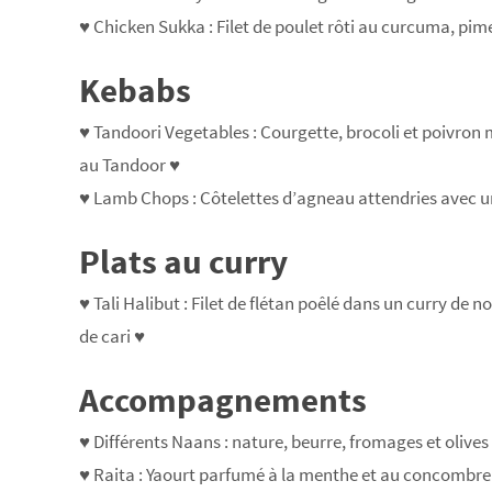
♥ Chicken Sukka : Filet de poulet rôti au curcuma, pimen
Kebabs
♥ Tandoori Vegetables : Courgette, brocoli et poivron 
au Tandoor ♥
♥ Lamb Chops : Côtelettes d’agneau attendries avec un
Plats au curry
♥ Tali Halibut : Filet de flétan poêlé dans un curry de
de cari ♥
Accompagnements
♥ Différents Naans : nature, beurre, fromages et olives n
♥ Raita : Yaourt parfumé à la menthe et au concombre