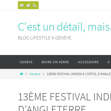
Passer
vers
le
C'est un détail, mais.
contenu
BLOG LIFESTYLE À GENÈVE
Passer
GENÈVE
BOIRE UN VERRE
ACCESSOIRE
A
vers
le
Home
Genève
13ÈME FESTIVAL INDIEN À L’HÔTEL D’ANGL
contenu
13ÈME FESTIVAL IND
D’ANGLETERRE