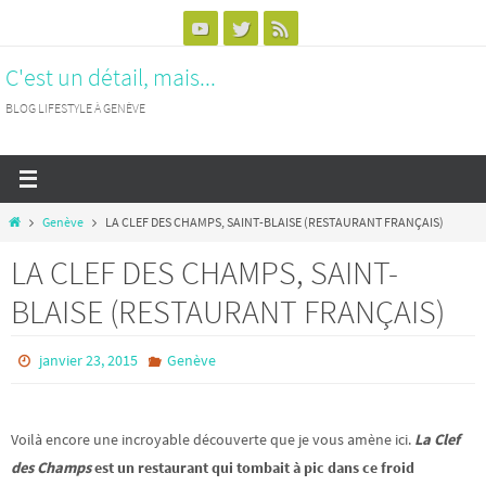
Passer
vers
C'est un détail, mais...
le
contenu
BLOG LIFESTYLE À GENÈVE
Home
Genève
LA CLEF DES CHAMPS, SAINT-BLAISE (RESTAURANT FRANÇAIS)
LA CLEF DES CHAMPS, SAINT-
BLAISE (RESTAURANT FRANÇAIS)
janvier 23, 2015
Genève
Voilà encore une incroyable découverte que je vous amène ici.
La Clef
des Champs
est un restaurant qui tombait à pic dans ce froid