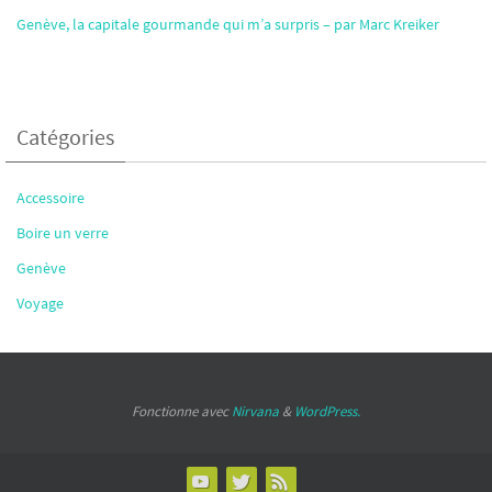
Genève, la capitale gourmande qui m’a surpris – par Marc Kreiker
Catégories
Accessoire
Boire un verre
Genève
Voyage
Fonctionne avec
Nirvana
&
WordPress.