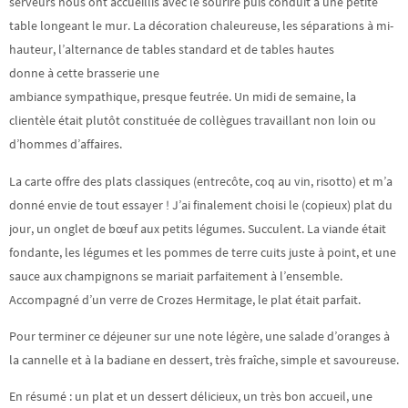
serveurs nous ont accueillis avec le sourire puis conduit à une petite
table longeant le mur. La décoration chaleureuse, les séparations à mi-
hauteur, l’alternance de tables standard et de tables hautes
donne à cette brasserie une
ambiance sympathique, presque feutrée. Un midi de semaine, la
clientèle était plutôt constituée de collègues travaillant non loin ou
d’hommes d’affaires.
La carte offre des plats classiques (entrecôte, coq au vin, risotto) et m’a
donné envie de tout essayer ! J’ai finalement choisi le (copieux) plat du
jour, un onglet de bœuf aux petits légumes. Succulent. La viande était
fondante, les légumes et les pommes de terre cuits juste à point, et une
sauce aux champignons se mariait parfaitement à l’ensemble.
Accompagné d’un verre de Crozes Hermitage, le plat était parfait.
Pour terminer ce déjeuner sur une note légère, une salade d’oranges à
la cannelle et à la badiane en dessert, très fraîche, simple et savoureuse.
En résumé : un plat et un dessert délicieux, un très bon accueil, une