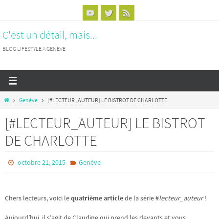
Passer
vers
C'est un détail, mais...
le
contenu
BLOG LIFESTYLE À GENÈVE
Home
Genève
[#LECTEUR_AUTEUR] LE BISTROT DE CHARLOTTE
[#LECTEUR_AUTEUR] LE BISTROT
DE CHARLOTTE
octobre 21, 2015
Genève
Chers lecteurs, voici le
quatrième article
de la série #
lecteur_auteur
!
Aujourd’hui, il s’agit de Claudine qui prend les devants et vous