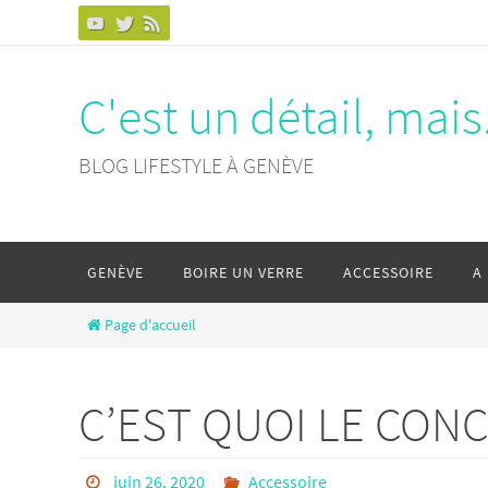
Passer
vers
le
C'est un détail, mais.
contenu
BLOG LIFESTYLE À GENÈVE
Passer
GENÈVE
BOIRE UN VERRE
ACCESSOIRE
A
vers
le
Page d'accueil
contenu
C’EST QUOI LE CONC
juin 26, 2020
Accessoire