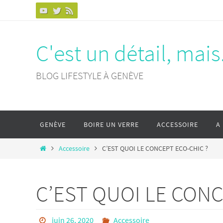
Passer
vers
le
C'est un détail, mais.
contenu
BLOG LIFESTYLE À GENÈVE
Passer
GENÈVE
BOIRE UN VERRE
ACCESSOIRE
A
vers
le
Home
Accessoire
C’EST QUOI LE CONCEPT ECO-CHIC ?
contenu
C’EST QUOI LE CONC
juin 26, 2020
Accessoire