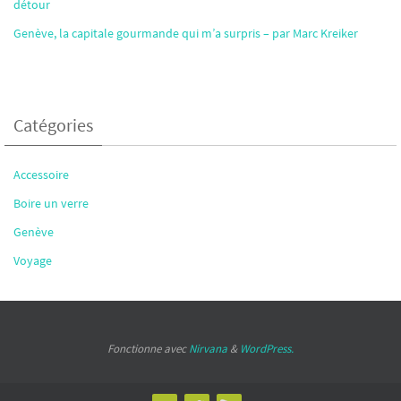
détour
Genève, la capitale gourmande qui m’a surpris – par Marc Kreiker
Catégories
Accessoire
Boire un verre
Genève
Voyage
Fonctionne avec
Nirvana
&
WordPress.