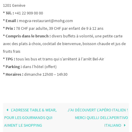
1201 Genève
* Tél. :
+41 22 909 00 00
* Email :
mogva-restaurant@mohg.com
* Prix :
78 CHF par adulte, 39 CHF par enfant de 9 à 12 ans
* Compris dans le brunch :
divers buffets à volonté, une petite carte
avec des plats à choix, cocktail de bienvenue, boisson chaude et jus de
fruits frais
* TPG :
tous les bus et trams qui s’arrêtent à l’arrêt Bel-Air
* Parking :
dans l’hôtel (offert)
* Horaires :
dimanche 12h00 – 14h30
L’ADRESSE TABLE & WEAR,
J’AI DÉCOUVERT L’APÉRO ITALIEN !
POUR LES GOURMANDS QUI
MERCI QUELLI DELL’APERITIVO
AIMENT LE SHOPPING
ITALIANO