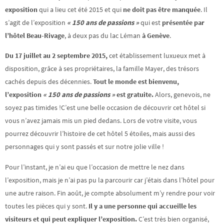
exposition
qui a lieu cet été 2015 et qui
ne doit pas être manquée
. Il
s’agit de l’exposition
« 150 ans de passions »
qui est
présentée par
l’hôtel Beau-Rivage
, à deux pas du lac Léman
à Genève
.
Du 17 juillet au 2 septembre 2015,
cet établissement luxueux met à
disposition, grâce à ses propriétaires, la famille Mayer, des trésors
cachés depuis des décennies.
Tout le monde est bienvenu,
l’exposition
« 150 ans de passions »
est gratuite.
Alors, genevois, ne
soyez pas timides !C’est une belle occasion de découvrir cet hôtel si
vous n’avez jamais mis un pied dedans. Lors de votre visite, vous
pourrez découvrir l’histoire de cet hôtel 5 étoiles, mais aussi des
personnages qui y sont passés et sur notre jolie ville !
Pour l’instant, je n’ai eu que l’occasion de mettre le nez dans
l’exposition, mais je n’ai pas pu la parcourir car j’étais dans l’hôtel pour
une autre raison. Fin août, je compte absolument m’y rendre pour voir
toutes les pièces qui y sont.
Il y a une personne qui accueille les
visiteurs et qui peut expliquer l’exposition.
C’est très bien organisé,