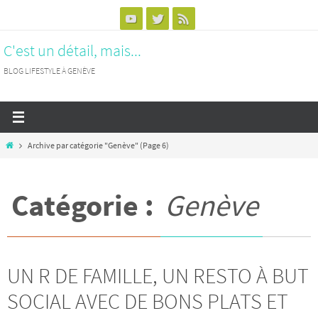
Passer
vers
C'est un détail, mais...
le
contenu
BLOG LIFESTYLE À GENÈVE
Home
Archive par catégorie "Genève"
(Page 6)
Catégorie :
Genève
UN R DE FAMILLE, UN RESTO À BUT
SOCIAL AVEC DE BONS PLATS ET